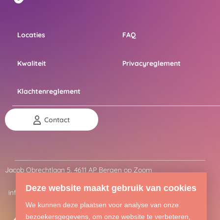
Locaties
FAQ
Kwaliteit
Privacyreglement
Klachtenreglement
Contact
Jacob Obrechtlaan 5, 4611 AP Bergen op Zoom
0164 751 180
Deze website maakt gebruik van cookies
info@welkracht.nl
We kunnen deze plaatsen voor analyse van onze
bezoekersgegevens, om onze website te verbeteren,