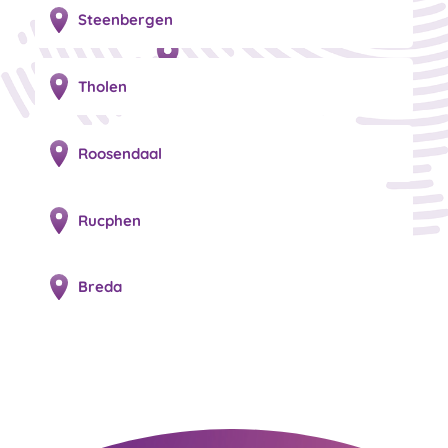
Steenbergen
Tholen
Roosendaal
Rucphen
Breda